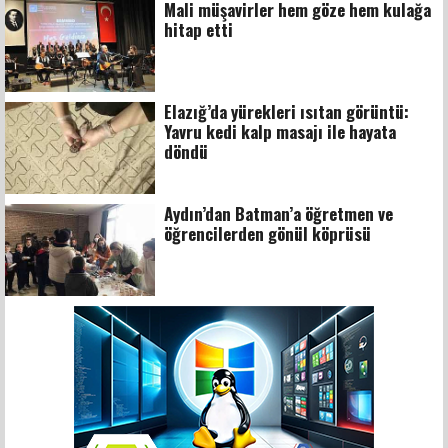
Mali müşavirler hem göze hem kulağa
hitap etti
Elazığ’da yürekleri ısıtan görüntü:
Yavru kedi kalp masajı ile hayata
döndü
Aydın’dan Batman’a öğretmen ve
öğrencilerden gönül köprüsü