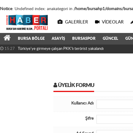
Notice
: Undefined index: anakategori in
/home/bursahp1/domains/bursah
GALERILER
VIDEOLAR
BURSA BÖLGE
ASAYİŞ
BURSASPOR
GÜNCEL
GÜ
15:27
Türkiye'ye girmeye çalışan PKK'lı terörist yakalandı
16:23
Mustafa Er Resmen Bursaspor Teknik Direktörü
Oldu
ÜYELIK FORMU
Kullanıcı Adı
Şifre