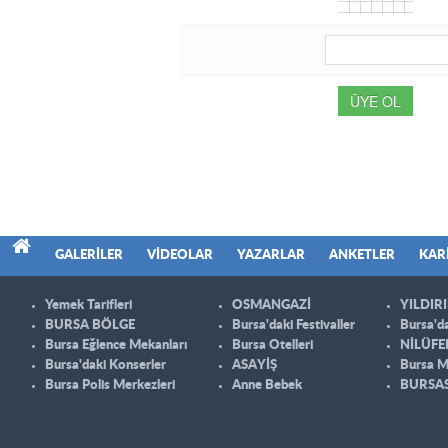
ÜYE OL
GALERILER
VIDEOLAR
YAZARLAR
ANKETLER
KAR
Yemek Tarifleri
OSMANGAZİ
YILDIR
BURSA BÖLGE
Bursa'daki Festivaller
Bursa'da
Bursa Eğlence Mekanları
Bursa Otelleri
NİLÜFE
Bursa'daki Konserler
ASAYİŞ
Bursa M
Bursa Polis Merkezleri
Anne Bebek
BURSA