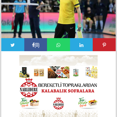
(
0
)