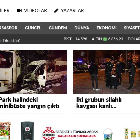
ILER
VIDEOLAR
YAZARLAR
RSASPOR
GÜNCEL
GÜNDEM
DÜNYA
EKONOMİ
SİYASET
k Direktörü Oldu
BİST
14.598
ALTIN
6.856,23
DOLA
Park halindeki
İki grubun silahlı
minibüste yangın çıktı
kavgası kanlı...