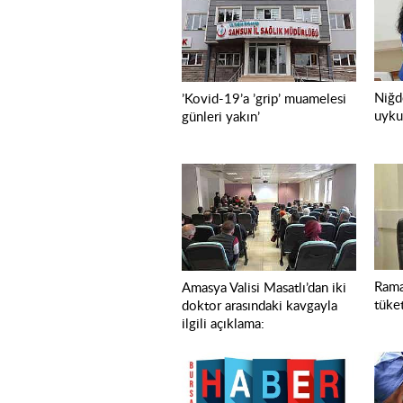
Niğde
’Kovid-19’a ’grip’ muamelesi
uyku
günleri yakın’
Rama
Amasya Valisi Masatlı’dan iki
tüke
doktor arasındaki kavgayla
ilgili açıklama: