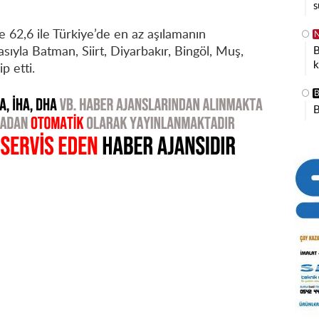
s
 62,6 ile Türkiye’de en az aşılamanın
N
B
ırasıyla Batman, Siirt, Diyarbakır, Bingöl, Muş,
k
p etti.
B