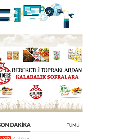
SON DAKIKA
TÜMÜ
SAYİŞ
4 yıl önce