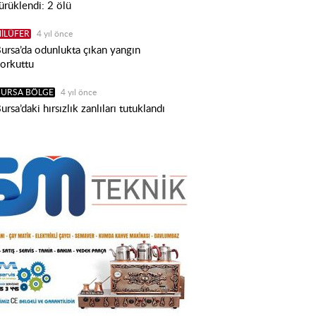
ürüklendi: 2 ölü
İLÜFER
4 yıl önce
ursa’da odunlukta çıkan yangın
orkuttu
BURSA BÖLGE
4 yıl önce
ursa’daki hırsızlık zanlıları tutuklandı