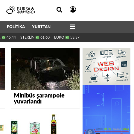
BURSA
6
HAFIF YAĞMUR
POLİTİKA
YURTTAN
R
45,44
STERLİN
61,60
EURO
53,37
Minibüs şarampole
yuvarlandı