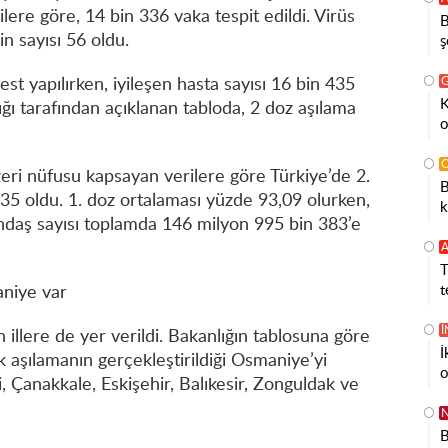
ilere göre, 14 bin 336 vaka tespit edildi. Virüs
B
n sayısı 56 oldu.
ş
st yapılırken, iyileşen hasta sayısı 16 bin 435
K
ığı tarafından açıklanan tabloda, 2 doz aşılama
o
eri nüfusu kapsayan verilere göre Türkiye’de 2.
B
35 oldu. 1. doz ortalaması yüzde 93,09 olurken,
k
tandaş sayısı toplamda 146 milyon 995 bin 383’e
A
T
t
aniye var
 illere de yer verildi. Bakanlığın tablosuna göre
İ
k aşılamanın gerçekleştirildiği Osmaniye’yi
o
, Çanakkale, Eskişehir, Balıkesir, Zonguldak ve
N
B