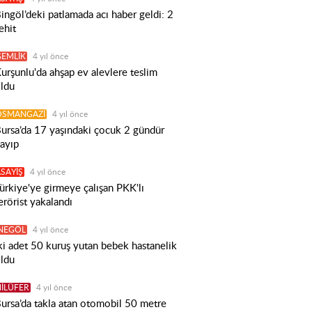
ingöl’deki patlamada acı haber geldi: 2
ehit
GEMLİK
4 yıl önce
urşunlu'da ahşap ev alevlere teslim
ldu
OSMANGAZİ
4 yıl önce
ursa’da 17 yaşındaki çocuk 2 gündür
ayıp
SAYİŞ
4 yıl önce
ürkiye'ye girmeye çalışan PKK'lı
erörist yakalandı
İNEGÖL
4 yıl önce
ki adet 50 kuruş yutan bebek hastanelik
ldu
İLÜFER
4 yıl önce
ursa’da takla atan otomobil 50 metre