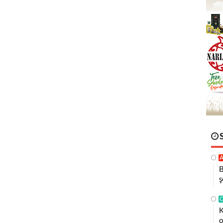
A
B
ş
K
o