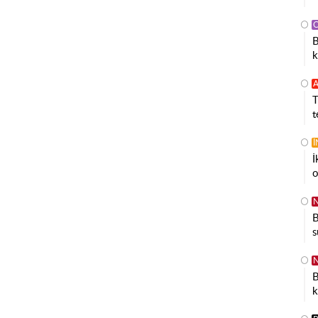
B
k
A
T
t
İ
o
N
B
s
N
B
k