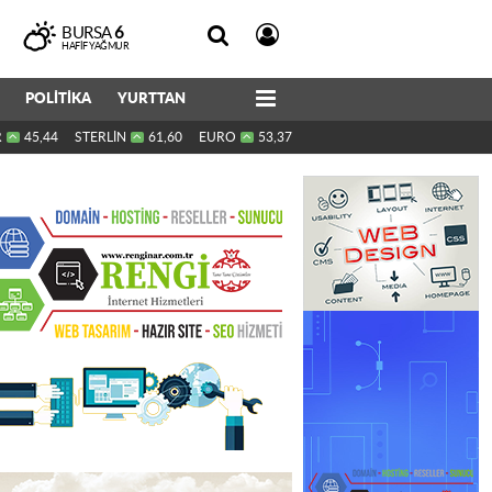
BURSA
6
HAFIF YAĞMUR
POLİTİKA
YURTTAN
R
45,44
STERLİN
61,60
EURO
53,37