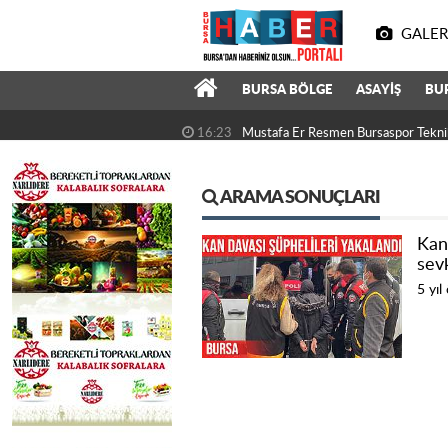
GALER
BURSA BÖLGE
ASAYİŞ
BU
16:23
Mustafa Er Resmen Bursaspor Tekni
ARAMA SONUÇLARI
Kan 
sevk
5 yıl