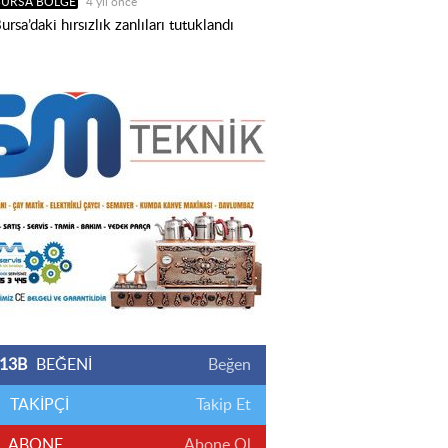
BURSA BÖLGE
4 yıl önce
ursa’daki hırsızlık zanlıları tutuklandı
13B
BEĞENİ
Beğen
TAKİPÇİ
Takip Et
ABONE
Abone Ol