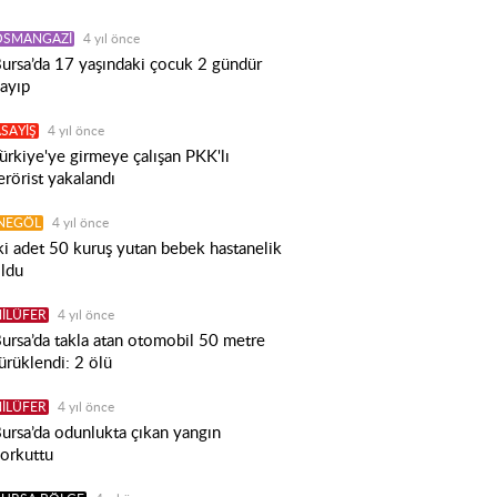
OSMANGAZİ
4 yıl önce
ursa’da 17 yaşındaki çocuk 2 gündür
ayıp
SAYİŞ
4 yıl önce
ürkiye'ye girmeye çalışan PKK'lı
erörist yakalandı
İNEGÖL
4 yıl önce
ki adet 50 kuruş yutan bebek hastanelik
ldu
İLÜFER
4 yıl önce
ursa’da takla atan otomobil 50 metre
ürüklendi: 2 ölü
İLÜFER
4 yıl önce
ursa’da odunlukta çıkan yangın
orkuttu