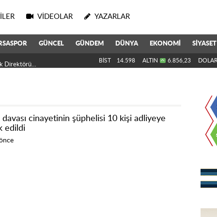
ILER
VIDEOLAR
YAZARLAR
RSASPOR
GÜNCEL
GÜNDEM
DÜNYA
EKONOMİ
SİYASET
k Direktörü Oldu
BİST
14.598
ALTIN
6.856,23
DOLA
davası cinayetinin şüphelisi 10 kişi adliyeye
 edildi
 önce