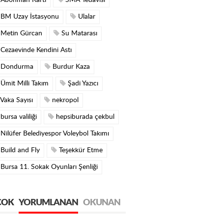
Abonman Kartı
SMA Tedavisi
BM Uzay İstasyonu
Ulalar
Metin Gürcan
Su Matarası
Cezaevinde Kendini Astı
Dondurma
Burdur Kaza
Ümit Milli Takım
Şadi Yazıcı
Vaka Sayısı
nekropol
bursa valiliği
hepsiburada çekbul
Nilüfer Belediyespor Voleybol Takımı
Build and Fly
Teşekkür Etme
Bursa 11. Sokak Oyunları Şenliği
ÇOK
YORUMLANAN
OKUNAN