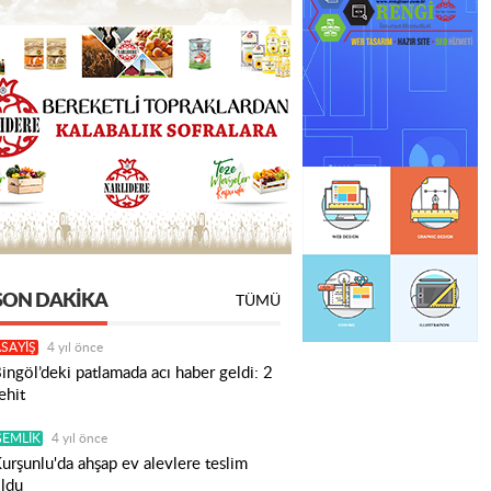
SON DAKIKA
TÜMÜ
SAYİŞ
4 yıl önce
ingöl’deki patlamada acı haber geldi: 2
ehit
GEMLİK
4 yıl önce
urşunlu'da ahşap ev alevlere teslim
ldu