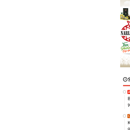
A
B
ş
K
o