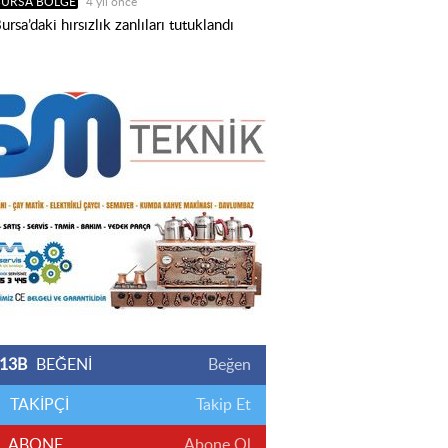
BURSA BÖLGE
4 yıl önce
ursa’daki hırsızlık zanlıları tutuklandı
13B
BEĞENİ
Beğen
TAKİPÇİ
Takip Et
ABONE
Abone Ol