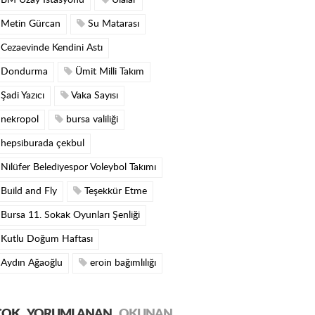
BM Uzay İstasyonu
Ulalar
Metin Gürcan
Su Matarası
Cezaevinde Kendini Astı
Dondurma
Ümit Milli Takım
Şadi Yazıcı
Vaka Sayısı
nekropol
bursa valiliği
hepsiburada çekbul
Nilüfer Belediyespor Voleybol Takımı
Build and Fly
Teşekkür Etme
Bursa 11. Sokak Oyunları Şenliği
Kutlu Doğum Haftası
Aydın Ağaoğlu
eroin bağımlılığı
ÇOK
YORUMLANAN
OKUNAN