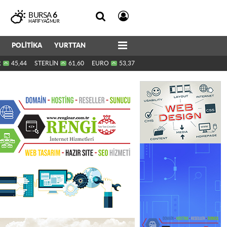
BURSA
6
HAFIF YAĞMUR
POLİTİKA
YURTTAN
R
45,44
STERLİN
61,60
EURO
53,37