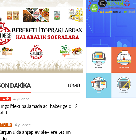
SON DAKIKA
TÜMÜ
SAYİŞ
4 yıl önce
ingöl’deki patlamada acı haber geldi: 2
ehit
GEMLİK
4 yıl önce
urşunlu'da ahşap ev alevlere teslim
ldu