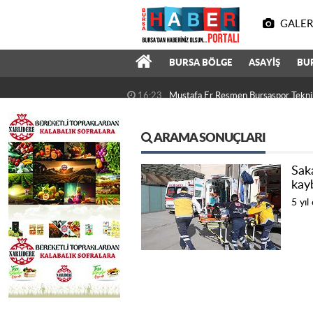
GALER
BURSA BÖLGE
ASAYİŞ
BU
16:23
Mustafa Er Resmen Bursaspor Tekni
ARAMA SONUÇLARI
Sak
kay
5 yıl