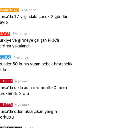
OSMANGAZİ
4 yıl önce
ursa’da 17 yaşındaki çocuk 2 gündür
ayıp
SAYİŞ
4 yıl önce
ürkiye'ye girmeye çalışan PKK'lı
erörist yakalandı
İNEGÖL
4 yıl önce
ki adet 50 kuruş yutan bebek hastanelik
ldu
İLÜFER
4 yıl önce
ursa’da takla atan otomobil 50 metre
ürüklendi: 2 ölü
İLÜFER
4 yıl önce
ursa’da odunlukta çıkan yangın
orkuttu