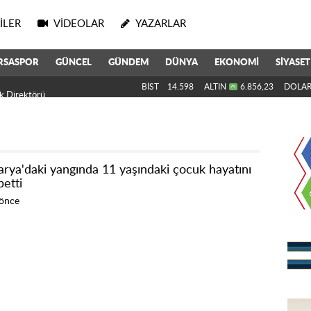
ILER
VIDEOLAR
YAZARLAR
RSASPOR
GÜNCEL
GÜNDEM
DÜNYA
EKONOMİ
SİYASET
k Direktörü Oldu
BİST
14.598
ALTIN
6.856,23
DOLA
arya'daki yangında 11 yaşındaki çocuk hayatını
betti
 önce