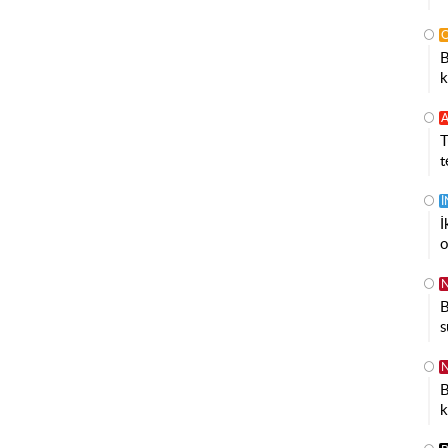
B
k
A
T
t
İ
o
N
B
s
N
B
k