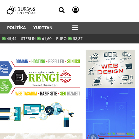
BURSA
6
HAFIF YAĞMUR
POLİTİKA
YURTTAN
R
45,44
STERLİN
61,60
EURO
53,37