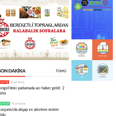
SON DAKIKA
TÜMÜ
SAYİŞ
4 yıl önce
ingöl’deki patlamada acı haber geldi: 2
ehit
GEMLİK
4 yıl önce
urşunlu'da ahşap ev alevlere teslim
ldu