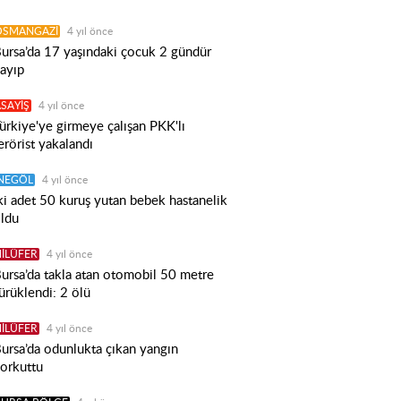
OSMANGAZİ
4 yıl önce
ursa’da 17 yaşındaki çocuk 2 gündür
ayıp
SAYİŞ
4 yıl önce
ürkiye'ye girmeye çalışan PKK'lı
erörist yakalandı
İNEGÖL
4 yıl önce
ki adet 50 kuruş yutan bebek hastanelik
ldu
İLÜFER
4 yıl önce
ursa’da takla atan otomobil 50 metre
ürüklendi: 2 ölü
İLÜFER
4 yıl önce
ursa’da odunlukta çıkan yangın
orkuttu