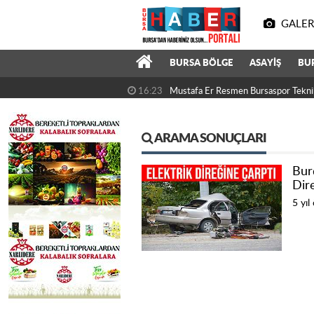
GALER
BURSA BÖLGE
ASAYİŞ
BU
16:23
Mustafa Er Resmen Bursaspor Tekni
ARAMA SONUÇLARI
Bur
Dir
5 yıl