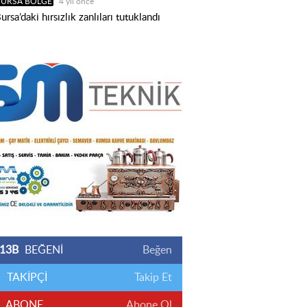
BURSA BÖLGE
4 yıl önce
ursa’daki hırsızlık zanlıları tutuklandı
13B
BEĞENİ
Beğen
TAKİPÇİ
Takip Et
ABONE
Abone Ol