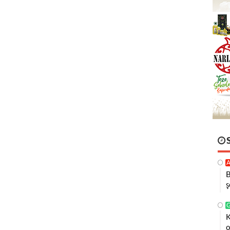
A
B
ş
K
o