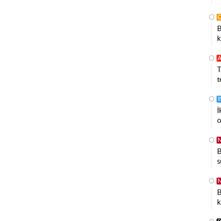
B
k
A
T
t
İ
o
N
B
s
N
B
k