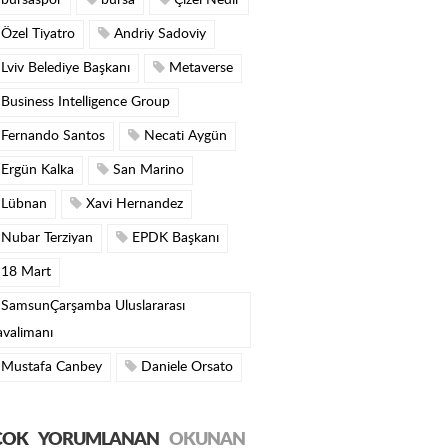
bursaspor
bursa
Çizel Nedir
Özel Tiyatro
Andriy Sadoviy
Lviv Belediye Başkanı
Metaverse
Business Intelligence Group
Fernando Santos
Necati Aygün
Ergün Kalka
San Marino
Lübnan
Xavi Hernandez
Nubar Terziyan
EPDK Başkanı
18 Mart
SamsunÇarşamba Uluslararası
valimanı
Mustafa Canbey
Daniele Orsato
ÇOK
YORUMLANAN
OKUNAN