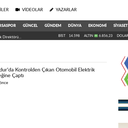
ILER
VIDEOLAR
YAZARLAR
RSASPOR
GÜNCEL
GÜNDEM
DÜNYA
EKONOMİ
SİYASET
k Direktörü Oldu
BİST
14.598
ALTIN
6.856,23
DOLA
dur'da Kontrolden Çıkan Otomobil Elektrik
eğine Çaptı
 önce