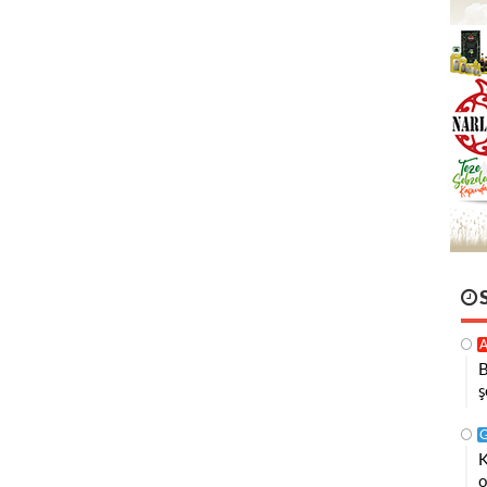
A
B
ş
K
o