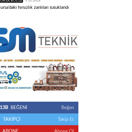
BURSA BÖLGE
4 yıl önce
ursa’daki hırsızlık zanlıları tutuklandı
13B
BEĞENİ
Beğen
TAKİPÇİ
Takip Et
ABONE
Abone Ol