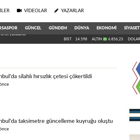
ILER
VIDEOLAR
YAZARLAR
RSASPOR
GÜNCEL
GÜNDEM
DÜNYA
EKONOMİ
SİYASET
k Direktörü Oldu
BİST
14.598
ALTIN
6.856,23
DOLA
nbul'da silahlı hırsızlık çetesi çökertildi
 önce
anbul'da taksimetre güncelleme kuyruğu oluştu
 önce