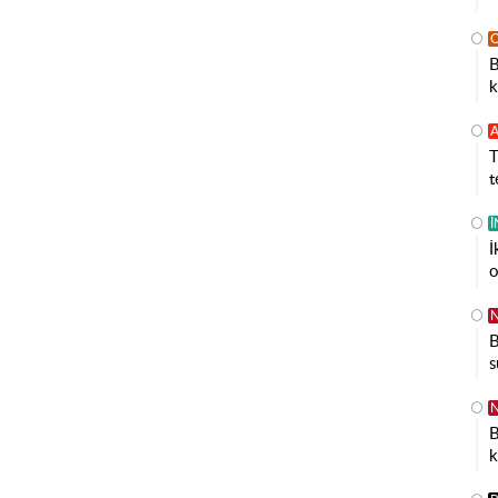
B
k
A
T
t
İ
o
N
B
s
N
B
k