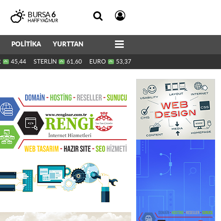
BURSA
6
HAFIF YAĞMUR
POLİTİKA
YURTTAN
R
45,44
STERLİN
61,60
EURO
53,37