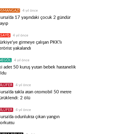
OSMANGAZİ
4 yıl önce
ursa’da 17 yaşındaki çocuk 2 gündür
ayıp
SAYİŞ
4 yıl önce
ürkiye'ye girmeye çalışan PKK'lı
erörist yakalandı
İNEGÖL
4 yıl önce
ki adet 50 kuruş yutan bebek hastanelik
ldu
İLÜFER
4 yıl önce
ursa’da takla atan otomobil 50 metre
ürüklendi: 2 ölü
İLÜFER
4 yıl önce
ursa’da odunlukta çıkan yangın
orkuttu