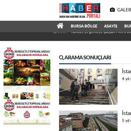
GALER
BURSA BÖLGE
ASAYİŞ
BU
16:23
Mustafa Er Resmen Bursaspor Tekni
ARAMA SONUÇLARI
İsta
4 yıl
İst
5 yıl