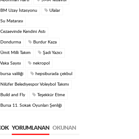
Abonman Kartı
SMA Tedavisi
BM Uzay İstasyonu
Ulalar
Su Matarası
Cezaevinde Kendini Astı
Dondurma
Burdur Kaza
Ümit Milli Takım
Şadi Yazıcı
Vaka Sayısı
nekropol
bursa valiliği
hepsiburada çekbul
Nilüfer Belediyespor Voleybol Takımı
Build and Fly
Teşekkür Etme
Bursa 11. Sokak Oyunları Şenliği
ÇOK
YORUMLANAN
OKUNAN