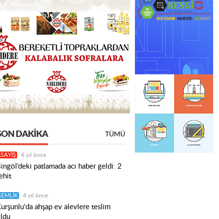
SON DAKIKA
TÜMÜ
SAYİŞ
4 yıl önce
ingöl’deki patlamada acı haber geldi: 2
ehit
GEMLİK
4 yıl önce
urşunlu'da ahşap ev alevlere teslim
ldu