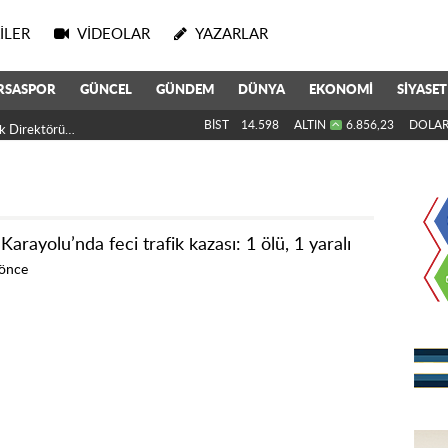
ILER
VIDEOLAR
YAZARLAR
RSASPOR
GÜNCEL
GÜNDEM
DÜNYA
EKONOMİ
SİYASET
k Direktörü Oldu
BİST
14.598
ALTIN
6.856,23
DOLA
Karayolu’nda feci trafik kazası: 1 ölü, 1 yaralı
 önce