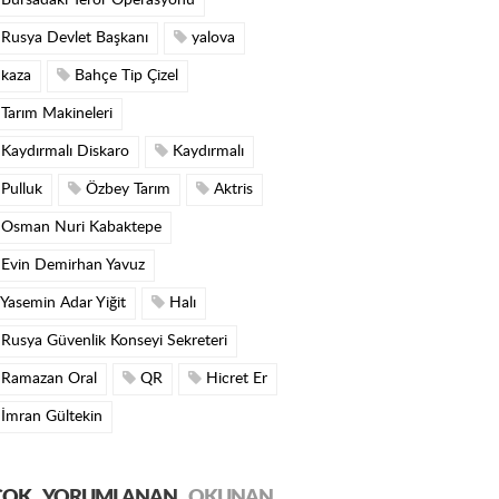
Bursadaki Terör Operasyonu
Rusya Devlet Başkanı
yalova
kaza
Bahçe Tip Çizel
Tarım Makineleri
Kaydırmalı Diskaro
Kaydırmalı
Pulluk
Özbey Tarım
Aktris
Osman Nuri Kabaktepe
Evin Demirhan Yavuz
Yasemin Adar Yiğit
Halı
Rusya Güvenlik Konseyi Sekreteri
Ramazan Oral
QR
Hicret Er
İmran Gültekin
ÇOK
YORUMLANAN
OKUNAN