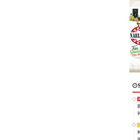
A
B
ş
K
o