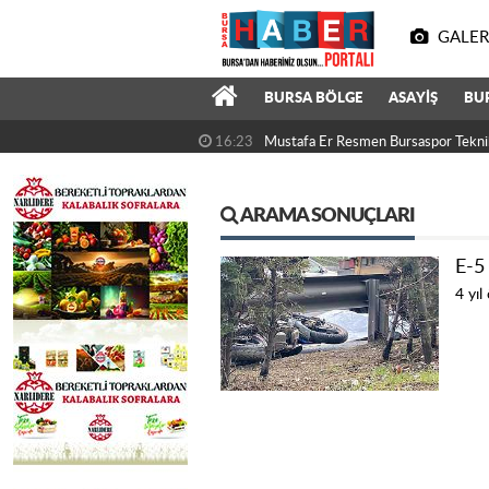
GALER
BURSA BÖLGE
ASAYİŞ
BU
16:23
Mustafa Er Resmen Bursaspor Tekni
ARAMA SONUÇLARI
E-5 
4 yıl