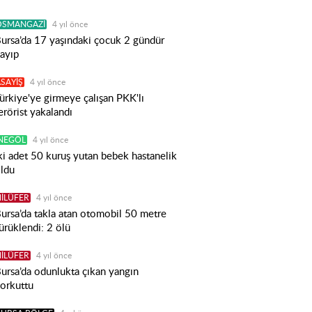
OSMANGAZİ
4 yıl önce
ursa’da 17 yaşındaki çocuk 2 gündür
ayıp
SAYİŞ
4 yıl önce
ürkiye'ye girmeye çalışan PKK'lı
erörist yakalandı
İNEGÖL
4 yıl önce
ki adet 50 kuruş yutan bebek hastanelik
ldu
İLÜFER
4 yıl önce
ursa’da takla atan otomobil 50 metre
ürüklendi: 2 ölü
İLÜFER
4 yıl önce
ursa’da odunlukta çıkan yangın
orkuttu