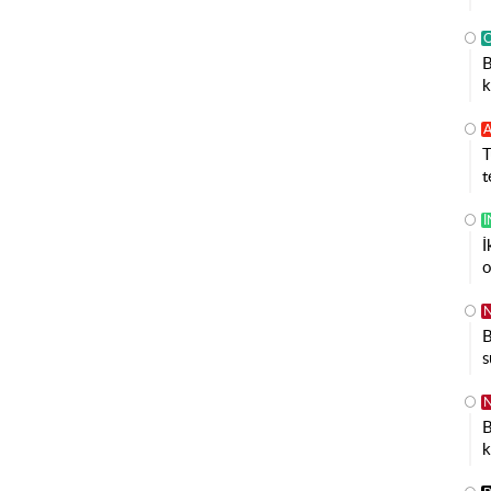
B
k
A
T
t
İ
o
N
B
s
N
B
k