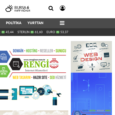
BURSA
6
HAFIF YAĞMUR
POLİTİKA
YURTTAN
R
45,44
STERLİN
61,60
EURO
53,37