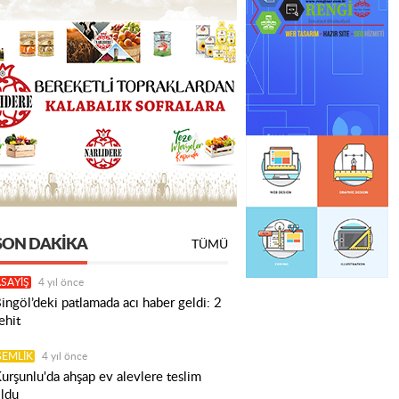
SON DAKIKA
TÜMÜ
SAYİŞ
4 yıl önce
ingöl’deki patlamada acı haber geldi: 2
ehit
GEMLİK
4 yıl önce
urşunlu'da ahşap ev alevlere teslim
ldu