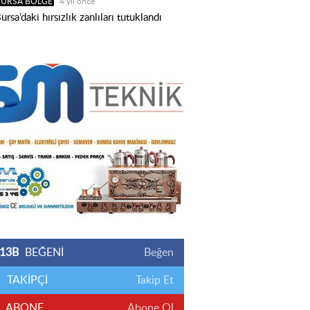
BURSA BÖLGE
4 yıl önce
ursa’daki hırsızlık zanlıları tutuklandı
13B
BEĞENİ
Beğen
TAKİPÇİ
Takip Et
ABONE
Abone Ol