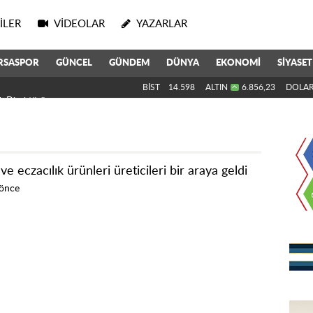
ILER
VIDEOLAR
YAZARLAR
RSASPOR
GÜNCEL
GÜNDEM
DÜNYA
EKONOMİ
SİYASET
k Direktörü Oldu
BİST
14.598
ALTIN
6.856,23
DOLA
 ve eczacılık ürünleri üreticileri bir araya geldi
 önce