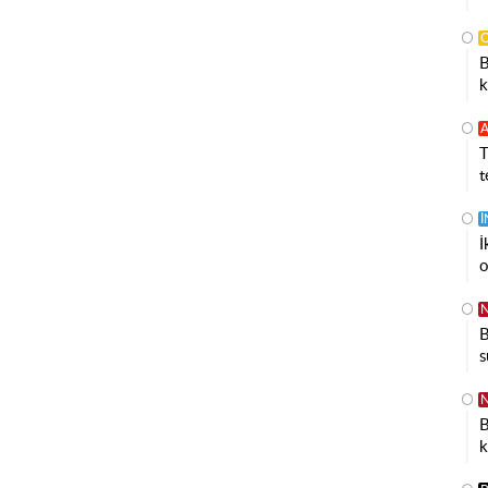
B
k
A
T
t
İ
o
N
B
s
N
B
k