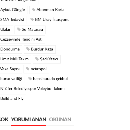
Tutuksuz Yargılanma
Aykut Güngör
Abonman Kartı
SMA Tedavisi
BM Uzay İstasyonu
Ulalar
Su Matarası
Cezaevinde Kendini Astı
Dondurma
Burdur Kaza
Ümit Milli Takım
Şadi Yazıcı
Vaka Sayısı
nekropol
bursa valiliği
hepsiburada çekbul
Nilüfer Belediyespor Voleybol Takımı
Build and Fly
ÇOK
YORUMLANAN
OKUNAN