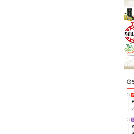
A
B
ş
K
o