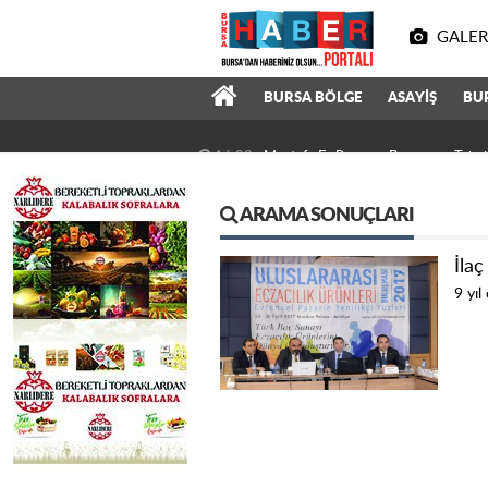
GALER
BURSA BÖLGE
ASAYİŞ
BU
16:23
Mustafa Er Resmen Bursaspor Tekni
ARAMA SONUÇLARI
İlaç
9 yıl