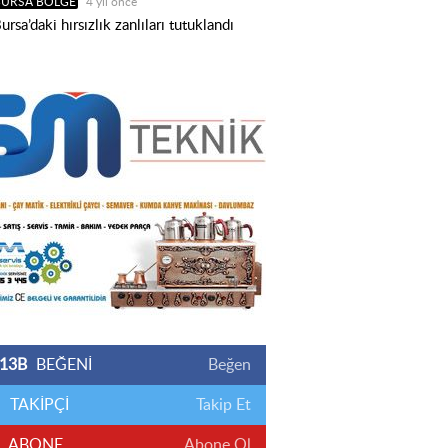
BURSA BÖLGE
4 yıl önce
ursa’daki hırsızlık zanlıları tutuklandı
13B
BEĞENİ
Beğen
TAKİPÇİ
Takip Et
ABONE
Abone Ol