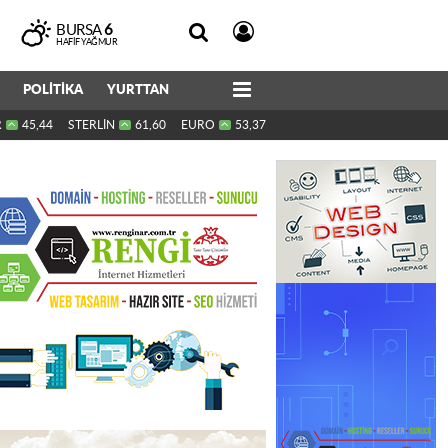
BURSA
6
HAFIF YAĞMUR
POLİTİKA
YURTTAN
R
45,44
STERLİN
61,60
EURO
53,37