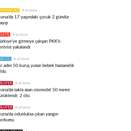
OSMANGAZİ
4 yıl önce
ursa’da 17 yaşındaki çocuk 2 gündür
ayıp
SAYİŞ
4 yıl önce
ürkiye'ye girmeye çalışan PKK'lı
erörist yakalandı
İNEGÖL
4 yıl önce
ki adet 50 kuruş yutan bebek hastanelik
ldu
İLÜFER
4 yıl önce
ursa’da takla atan otomobil 50 metre
ürüklendi: 2 ölü
İLÜFER
4 yıl önce
ursa’da odunlukta çıkan yangın
orkuttu