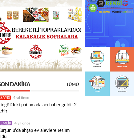
SON DAKIKA
TÜMÜ
SAYİŞ
4 yıl önce
ingöl’deki patlamada acı haber geldi: 2
ehit
GEMLİK
4 yıl önce
urşunlu'da ahşap ev alevlere teslim
ldu