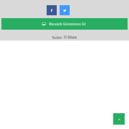
Masaüstü Görünümüne Git
TE Bilişim
Yazılım: